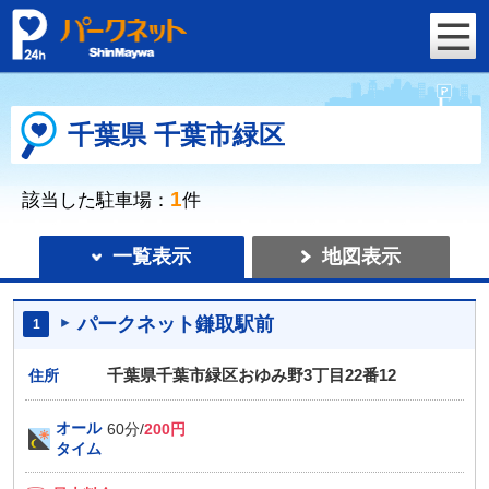
千葉県 千葉市緑区
1
該当した駐車場：
件
一覧表示
地図表示
パークネット鎌取駅前
1
千葉県千葉市緑区おゆみ野3丁目22番12
住所
オール
60分
/
200円
タイム